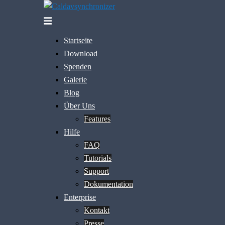
Skip
to
Toggle
content
menu
Startseite
Download
Spenden
Galerie
Blog
Über Uns
Features
Hilfe
FAQ
Tutorials
Support
Dokumentation
Enterprise
Kontakt
Presse