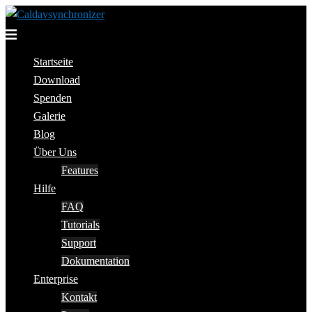
Skip
to
Toggle
content
menu
Startseite
Download
Spenden
Galerie
Blog
Über Uns
Features
Hilfe
FAQ
Tutorials
Support
Dokumentation
Enterprise
Kontakt